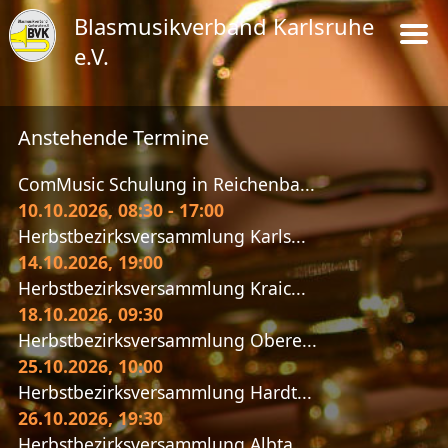
Blasmusikverband Karlsruhe
e.V.
Anstehende Termine
ComMusic Schulung in Reichenba...
10.10.2026
, 08:30
-
17:00
Herbstbezirksversammlung Karls...
14.10.2026
, 19:00
Herbstbezirksversammlung Kraic...
18.10.2026
, 09:30
Herbstbezirksversammlung Obere...
25.10.2026
, 10:00
Herbstbezirksversammlung Hardt...
26.10.2026
, 19:30
Herbstbezirksversammlung Albta...