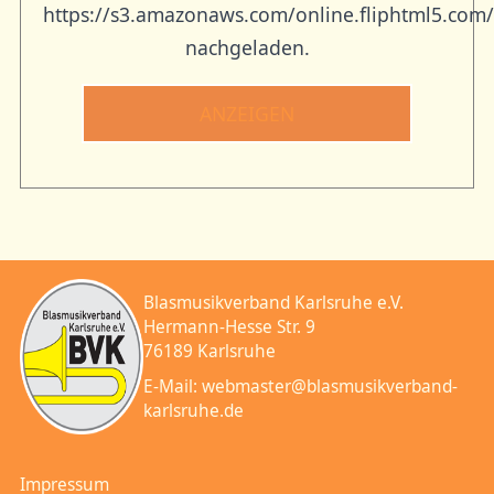
https://s3.amazonaws.com/online.fliphtml5.com
nachgeladen.
ANZEIGEN
Blasmusikverband Karlsruhe e.V.
Hermann-Hesse Str. 9
76189 Karlsruhe
E-Mail:
webmaster@blasmusikverband-
karlsruhe.de
Impressum