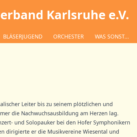
erband Karlsruhe e.V.
BLÄSERJUGEND
ORCHESTER
WAS SONST...
ischer Leiter bis zu seinem plötzlichen und
mmer die Nachwuchsausbildung am Herzen lag.
onzert- und Solopauker bei den Hofer Symphonikern
 dirigierte er die Musikvereine Wiesental und