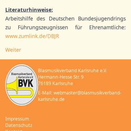
Literaturhinweise:
Arbeitshilfe des Deutschen Bundesjugendrings
zu Führungszeugnissen für Ehrenamtliche:
www.zumlink.de/DBJR
Weiter
Blasmusikverband Karlsruhe e.V.
Hermann-Hesse Str. 9
76189 Karlsruhe
E-Mail:
webmaster@blasmusikverband-
karlsruhe.de
Impressum
Datenschutz