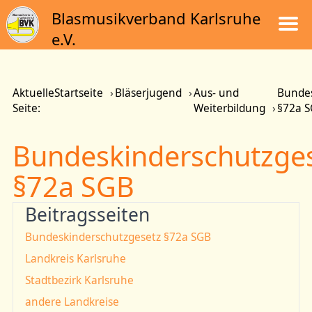
Blasmusikverband Karlsruhe
e.V.
Aktuelle
Startseite
Bläserjugend
Aus- und
Bundes
Seite:
Weiterbildung
§72a 
Bundeskinderschutzge
§72a SGB
Beitragsseiten
Bundeskinderschutzgesetz §72a SGB
Landkreis Karlsruhe
Stadtbezirk Karlsruhe
andere Landkreise