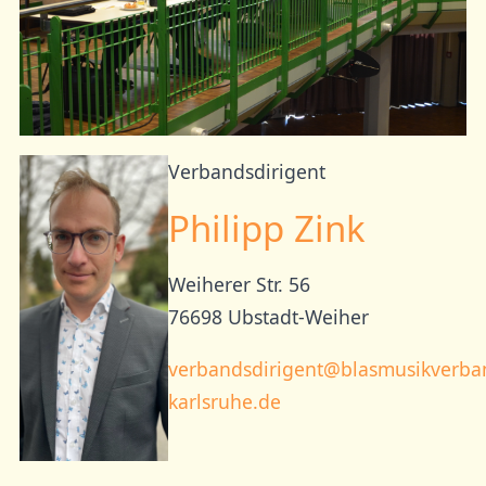
Verbandsdirigent
Philipp Zink
Weiherer Str. 56
76698 Ubstadt-Weiher
verbandsdirigent@blasmusikverba
karlsruhe.de