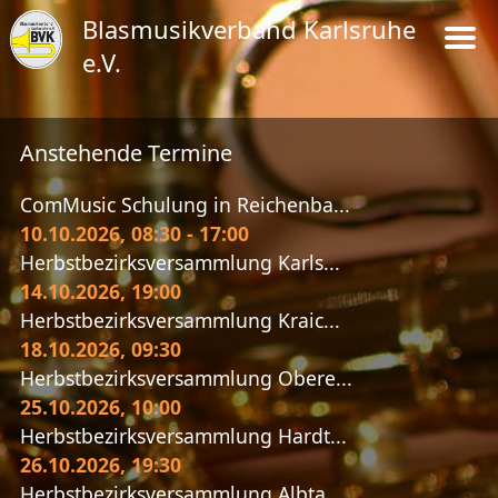
Blasmusikverband Karlsruhe
e.V.
Anstehende Termine
ComMusic Schulung in Reichenba...
10.10.2026
, 08:30
-
17:00
Herbstbezirksversammlung Karls...
14.10.2026
, 19:00
Herbstbezirksversammlung Kraic...
18.10.2026
, 09:30
Herbstbezirksversammlung Obere...
25.10.2026
, 10:00
Herbstbezirksversammlung Hardt...
26.10.2026
, 19:30
Herbstbezirksversammlung Albta...